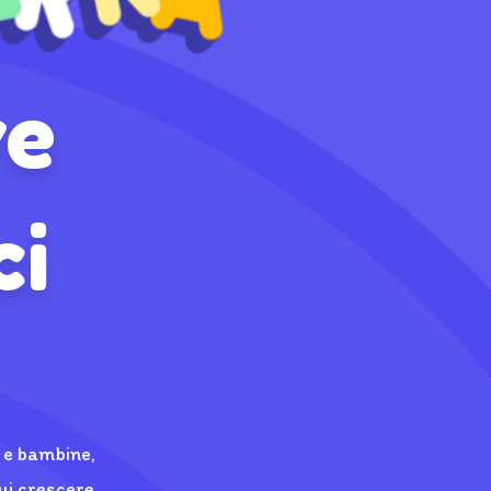
ve
ci
 e bambine,
ui crescere,