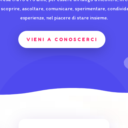
 scoprire, ascoltare, comunicare, sperimentare, condivid
esperienze, nel piacere di stare insieme.
VIENI A CONOSCERCI