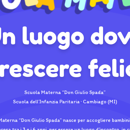
n luogo do
rescere feli
Scuola Materna “Don Giulio Spada”
Scuola dell’Infanzia Paritaria · Cambiago (MI)
Materna “Don Giulio Spada” nasce per accogliere bambini
resa tra i 3 e i 6 anni, per essere un luogo d’incontro, in c