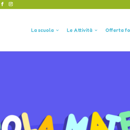
La scuola
Le Attività
Offerta f