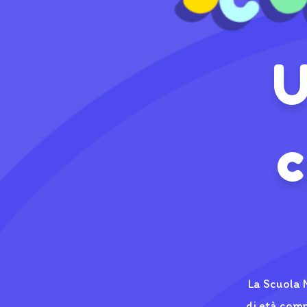
U
c
La Scuola 
di età comp