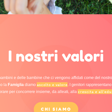
I nostri valori
ambini e delle bambine che ci vengono affidati come del nostro
ascolto e valore
so la
Famiglia
diamo
. I genitori rappresentan
crescita e all’ed
rare per concorrere insieme, da alleati, alla
CHI SIAMO