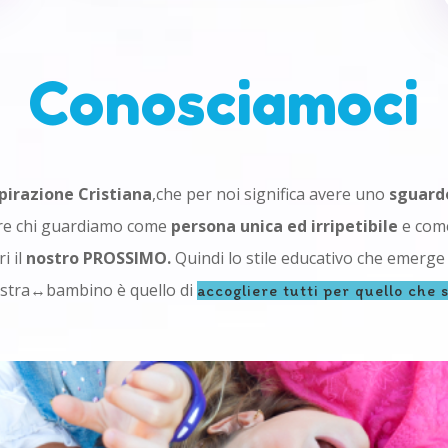
Conosciamoci
spirazione Cristiana
,che per noi significa avere uno
sguardo
are chi guardiamo come
persona unica ed irripetibile
e come
i il
nostro PROSSIMO.
Quindi lo stile educativo che emerge 
stra↔bambino è quello di
accogliere tutti per quello che 