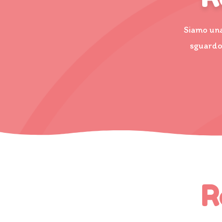
Siamo una
sguardo 
R