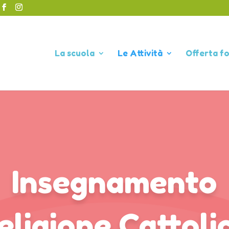
La scuola
Le Attività
Offerta f
Insegnamento
eligione Cattoli