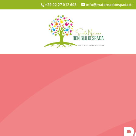
+39 02 27 012 608
info@maternadonspada.it
R