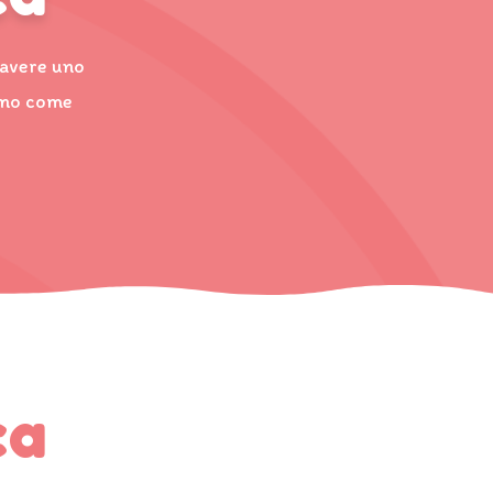
 avere uno
iamo come
ca