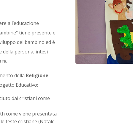
ere all’educazione
bambine” tiene presente e
sviluppo del bambino ed è
e della persona, intesi
are.
imento della
Religione
ogetto Educativo:
iuto dai cristiani come
eth come viene presentata
le feste cristiane (Natale