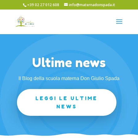
+39 02 27 012 608
info@maternadonspada.it
Ultime news
Il Blog della scuola materna Don Giulio Spada
LEGGI LE ULTIME
NEWS