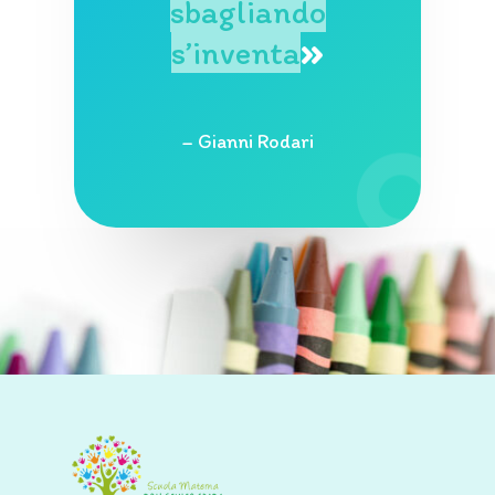
sbagliando
s’inventa
»
– Gianni Rodari