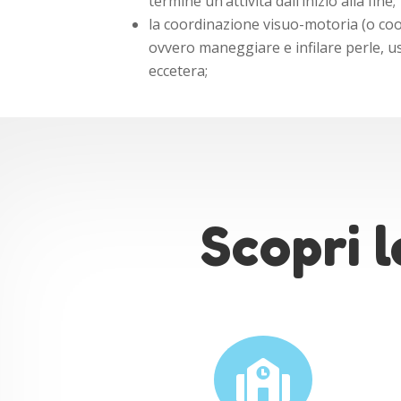
termine un’attività dall’inizio alla fine;
la coordinazione visuo-motoria (o co
ovvero maneggiare e infilare perle, us
eccetera;
Scopri l
