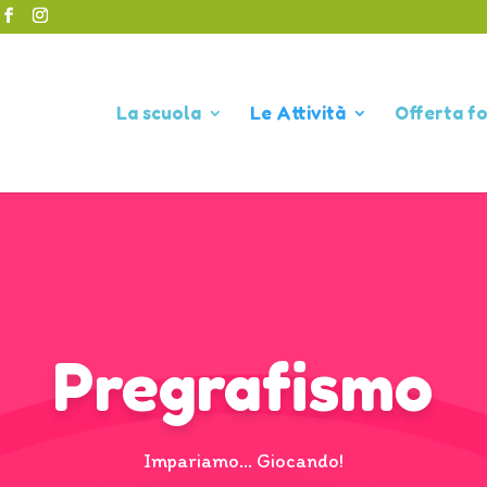
La scuola
Le Attività
Offerta f
Pregrafismo
Impariamo… Giocando!