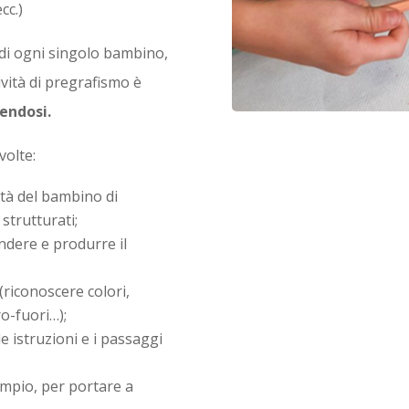
cc.)
e di ogni singolo bambino,
ività di pregrafismo è
tendosi.
volte:
ità del bambino di
strutturati;
ndere e produrre il
 (riconoscere colori,
o-fuori…);
e istruzioni e i passaggi
empio, per portare a