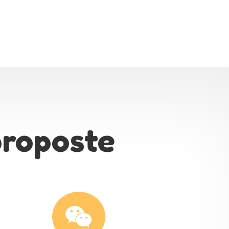
 proposte
